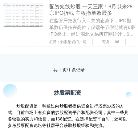
配资短线炒股 一天三家！6月以来28
宗IPO折戟 主板撤单数最多
在监管严把发行入口关的态势下，IPO撤
单数仍保持在高位，仅端午节假期就有6宗
IPO终止。经沪深北交易所官网统计，6月
以来，截至6月10日，IPO市场共有28宗
栏目：炒股配资门户网
阅读：106
I....
共 1 页/1 条记录
炒股票配资
炒股配资是一种通过向炒股者提供资金进行股票炒股的方
式。目前市场上有众多的炒股配资平台和配资公司，其中一些具
备较强的实力和信誉，如168配资。在选择配资平台时，还可以
参考股票配资论坛等社群平台获取炒股经验和交流。