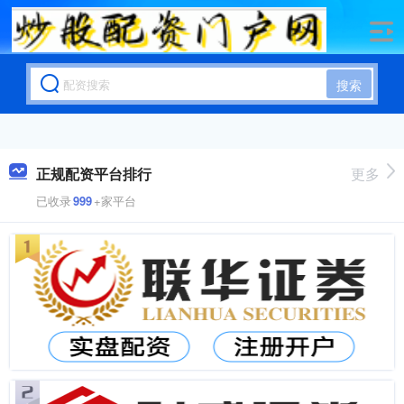
搜索
正规配资平台排行
更多
已收录
999
+家平台