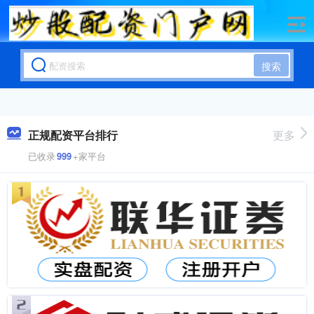
搜索
正规配资平台排行
更多
已收录
999
+家平台