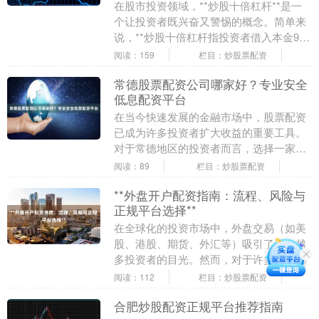
在股市投资领域，**炒股十倍杠杆**是一
个让投资者既兴奋又警惕的概念。简单来
说，**炒股十倍杠杆指投资者借入本金9倍
资金炒股，收益与风险同步放大十倍**。
阅读：159
栏目：炒股票配资
这意味....
常德股票配资公司哪家好？专业安全
低息配资平台
在当今快速发展的金融市场中，股票配资
已成为许多投资者扩大收益的重要工具。
对于常德地区的投资者而言，选择一家专
业、安全且低息的配资平台至关重要。本
阅读：89
栏目：炒股票配资
文将为您详细解析....
**外盘开户配资指南：流程、风险与
正规平台选择**
在全球化的投资市场中，外盘交易（如美
股、港股、期货、外汇等）吸引了越来越
多投资者的目光。然而，对于许多新手而
言，外盘开户与配资的流程、风险及平台
阅读：112
栏目：炒股票配资
选择仍是一片迷雾....
合肥炒股配资正规平台推荐指南