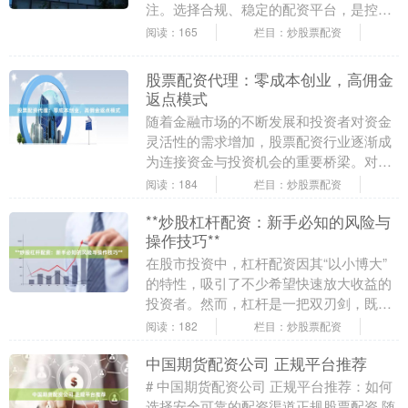
注。选择合规、稳定的配资平台，是控制
风险的第一步。本文基于平台资质、资金
阅读：165
栏目：炒股票配资
安全、服务体验等维....
股票配资代理：零成本创业，高佣金
返点模式
随着金融市场的不断发展和投资者对资金
灵活性的需求增加，股票配资行业逐渐成
为连接资金与投资机会的重要桥梁。对于
想要低成本进入金融领域、实现稳定收入
阅读：184
栏目：炒股票配资
来源的个人或团队....
**炒股杠杆配资：新手必知的风险与
操作技巧**
在股市投资中，杠杆配资因其“以小博大”
的特性，吸引了不少希望快速放大收益的
投资者。然而，杠杆是一把双刃剑，既能
放大盈利，也能加速亏损。对于新手而
阅读：182
栏目：炒股票配资
言，在接触炒股杠....
中国期货配资公司 正规平台推荐
# 中国期货配资公司 正规平台推荐：如何
选择安全可靠的配资渠道正规股票配资 随