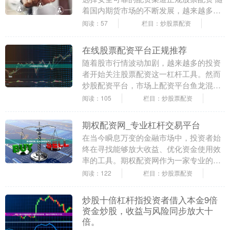
着国内期货市场的不断发展，越来越多的
投资者希望通过配资放大资金、提升收
阅读：57
栏目：炒股票配资
益。然而，面....
在线股票配资平台正规推荐
随着股市行情波动加剧，越来越多的投资
者开始关注股票配资这一杠杆工具。然而
炒股配资平台，市场上配资平台鱼龙混
杂，如何选择正规、安全的在线股票配资
阅读：105
栏目：炒股票配资
平台成为投资者最关....
期权配资网_专业杠杆交易平台
在当今瞬息万变的金融市场中，投资者始
终在寻找能够放大收益、优化资金使用效
率的工具。期权配资网作为一家专业的杠
杆交易平台，凭借其安全、便捷、高效的
阅读：122
栏目：炒股票配资
服务，正逐渐成为....
炒股十倍杠杆指投资者借入本金9倍
资金炒股，收益与风险同步放大十
倍。