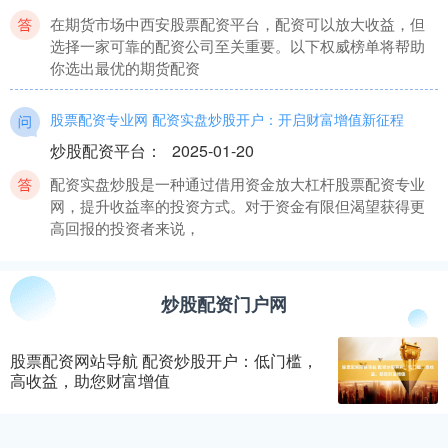
在期货市场中西安股票配资平台，配资可以放大收益，但
选择一家可靠的配资公司至关重要。以下权威榜单将帮助
你选出最优的期货配资
股票配资专业网 配资实盘炒股开户：开启财富增值新征程
炒股配资平台
：
2025-01-20
配资实盘炒股是一种通过借用资金放大杠杆股票配资专业
网，提升收益率的投资方式。对于资金有限但渴望获得更
高回报的投资者来说，
昭通股票配资 发挥资本市场作用 培育和壮大新质生产力
炒股配资门户网
炒股配资平台
：
2024-09-20
2024年6月1日出版的第11期《求是》杂志发表中共中央总
股票配资网站导航 配资炒股开户：低门槛，
书记、国家主席、中央军委主席习近平的重要文章《发展
高收益，助您财富增值
新质生产力是
期权配资网：专业杠杆交易平台