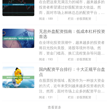
在合肥这座充满活力的城市，越来越多的
投资者希望通过炒股配资放大收益。然
而，面对市场上林林总总的配资平台，如
何辨别正规平台成为投资者的首要难题。
阅读：189
栏目：炒股票配资
本文将为您提供一份....
无息外盘配资指南：低成本杠杆投资
首选
在全球化投资浪潮中，越来越多的投资者
将目光投向美股、港股等境外市场。然
而，资金门槛高、换汇流程复杂等问题常
让人望而却步。**无息外盘配资**作为一
阅读：193
栏目：炒股票配资
种低成本、高效....
国内配资平台排行：十大正规平台盘
点
在股票投资领域，配资作为一种放大资金
的方式，近年来受到越来越多投资者的关
注。然而，面对市场上众多的配资平台，
如何选择一家正规、安全的平台成为投资
阅读：131
栏目：炒股票配资
者最关心的问题。....
查看更多