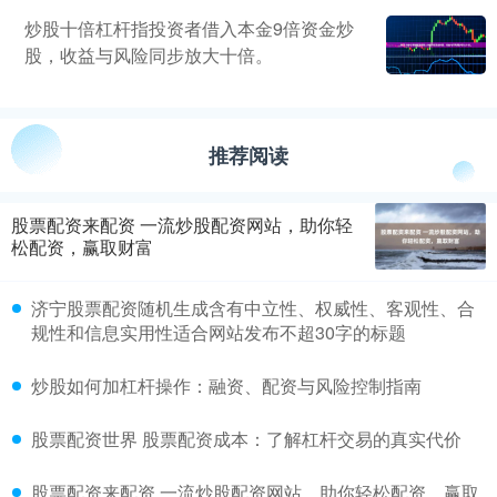
炒股十倍杠杆指投资者借入本金9倍资金炒
股，收益与风险同步放大十倍。
推荐阅读
股票配资来配资 一流炒股配资网站，助你轻
松配资，赢取财富
济宁股票配资随机生成含有中立性、权威性、客观性、合
规性和信息实用性适合网站发布不超30字的标题
炒股如何加杠杆操作：融资、配资与风险控制指南
股票配资世界 股票配资成本：了解杠杆交易的真实代价
股票配资来配资 一流炒股配资网站，助你轻松配资，赢取