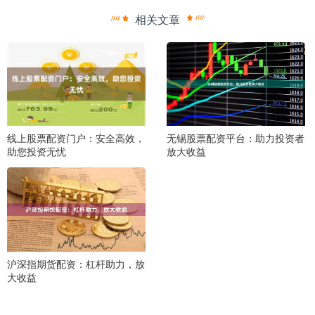
相关文章
线上股票配资门户：安全高效，
无锡股票配资平台：助力投资者
助您投资无忧
放大收益
沪深指期货配资：杠杆助力，放
大收益