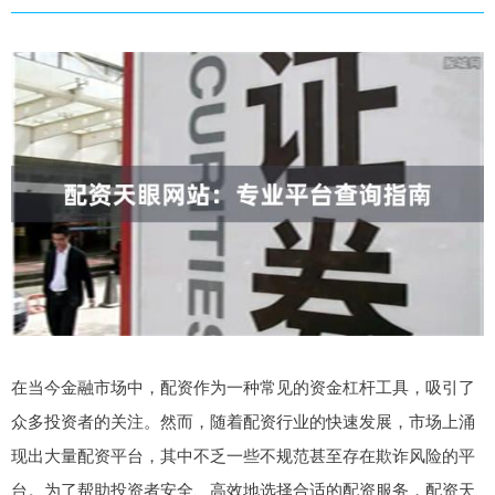
在当今金融市场中，配资作为一种常见的资金杠杆工具，吸引了
众多投资者的关注。然而，随着配资行业的快速发展，市场上涌
现出大量配资平台，其中不乏一些不规范甚至存在欺诈风险的平
台。为了帮助投资者安全、高效地选择合适的配资服务，配资天