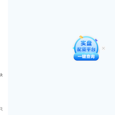
。
决
只