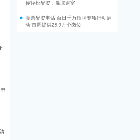
你轻松配资，赢取财富
股票配资电话 百日千万招聘专项行动启
动 首周提供25.9万个岗位
比
长型
清