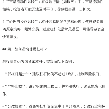
4. **市场流动性风险**：在极端行情（如股灾）中，市场流动性
枯竭，投资者可能无法及时平仓，导致损失进一步扩大。
5. **心理与操作风险**：杠杆容易诱发贪婪和恐惧，使投资者偏
离原定策略。频繁交易、过度杠杆化是常见误区，可能导致资金
快速蒸发。
## 四、如何谨慎使用杠杆？
若投资者仍考虑尝试杠杆，需遵循以下原则：
- **低杠杆起步**：建议杠杆比例不超过1.5倍，控制风险敞口。
- **严格止损**：设定明确的止损点，并坚决执行，避免情绪化操
作。
- **分散投资**：避免将杠杆资金集中于单只股票，分散行业和标