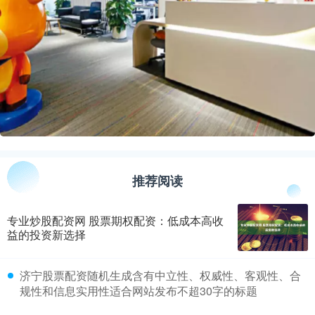
推荐阅读
专业炒股配资网 股票期权配资：低成本高收
益的投资新选择
​济宁股票配资随机生成含有中立性、权威性、客观性、合
规性和信息实用性适合网站发布不超30字的标题