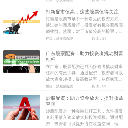
资成本。 **按....
打新配市值高，这些股票值得关注
打新是股票市场中一种常见的投资方式，
通过参与新股发行，投资者有机会获得高
额收益。然而，对于市值较高的股票，打
新配售的难度也随之增加。 对于市值较高
栏目：炒股票配资
阅读：51
的股票，投资者....
广东股票配资：助力投资者撬动财富
杠杆
在广东，股票配资已成为投资者撬动财富
杠杆的有效工具。通过配资，投资者可以
放大资金规模，提高收益率，从而实现财
富的快速增长。 股票配资是指投资者通过
栏目：炒股票配资
阅读：63
向配资公司借入....
炒股配资：助力资金放大，提升收益
空间
炒股配资是一种金融杠杆工具，允许投资
者利用借入资金放大其投资规模。通过配
资，投资者可以提升潜在收益空间，但同