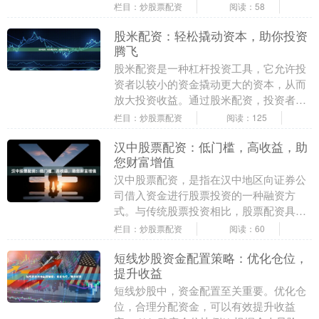
时也增加了风险。 **资金放大** 配资的本
栏目：炒股票配资
阅读：58
质是放大....
股米配资：轻松撬动资本，助你投资
腾飞
股米配资是一种杠杆投资工具，它允许投
资者以较小的资金撬动更大的资本，从而
放大投资收益。通过股米配资，投资者可
以获得高达10倍的杠杆，这意味着他们可
栏目：炒股票配资
阅读：125
以用1万元的资....
汉中股票配资：低门槛，高收益，助
您财富增值
汉中股票配资，是指在汉中地区向证券公
司借入资金进行股票投资的一种融资方
式。与传统股票投资相比，股票配资具有
低门槛、高收益的优势，为广大投资者提
栏目：炒股票配资
阅读：60
供了财富增值的新途....
短线炒股资金配置策略：优化仓位，
提升收益
短线炒股中，资金配置至关重要。优化仓
位，合理分配资金，可以有效提升收益