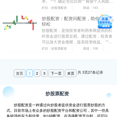
率。 **1. 确定仓位比例** 根据个人风险承
受能力和资金量，确定合理的仓位比例。
栏目：炒股票配资
阅读：143
一般来....
炒股配资：配资问配资，助你投资更
轻松
炒股配资，是指投资者利用券商提供的杠
杆资金进行股票交易。通过配资，投资者
可以放大资金规模，提高投资收益。 **配
资问配资** 在进行配资之前，投资者需要
栏目：炒股票配资
阅读：108
了解以下....
共
3
页
27
条记录
首页
1
2
3
下一页
末页
炒股票配资
炒股配资是一种通过向炒股者提供资金进行股票炒股的方
式。目前市场上有众多的炒股配资平台和配资公司，其中一些具
备较强的实力和信誉，如168配资。在选择配资平台时，还可以