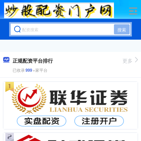
搜索
正规配资平台排行
更多
已收录
999
+家平台