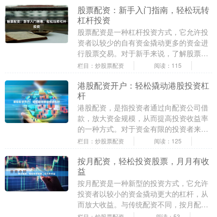
股票配资：新手入门指南，轻松玩转
杠杆投资
股票配资是一种杠杆投资方式，它允许投
资者以较少的自有资金撬动更多的资金进
行股票交易。对于新手来说，了解股票配
资的基本知识至关重要。 **配资流程** 1.
栏目：炒股票配资
阅读：115
**....
港股配资开户：轻松撬动港股投资杠
杆
港股配资，是指投资者通过向配资公司借
款，放大资金规模，从而提高投资收益率
的一种方式。对于资金有限的投资者来
说，港股配资可以有效撬动杠杆，放大投
栏目：炒股票配资
阅读：125
资收益。 开立港股....
按月配资，轻松投资股票，月月有收
益
按月配资是一种新型的投资方式，它允许
投资者以较小的资金撬动更大的杠杆，从
而放大收益。与传统配资不同，按月配资
按月结算利息，让投资者可以灵活控制投
栏目：炒股票配资
阅读：53