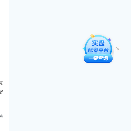
充
者
点