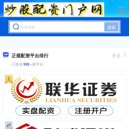
搜索
正规配资平台排行
更多
已收录
999
+家平台