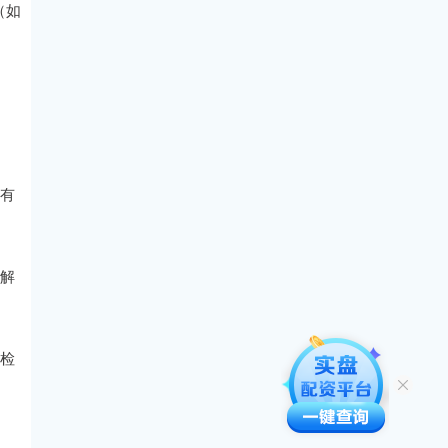
（如
否有
细解
实检