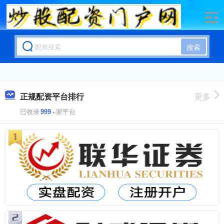
搜索
正规配资平台排行
更多
已收录
999
+家平台