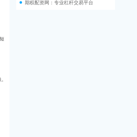
期权配资网：专业杠杆交易平台
短
跌。